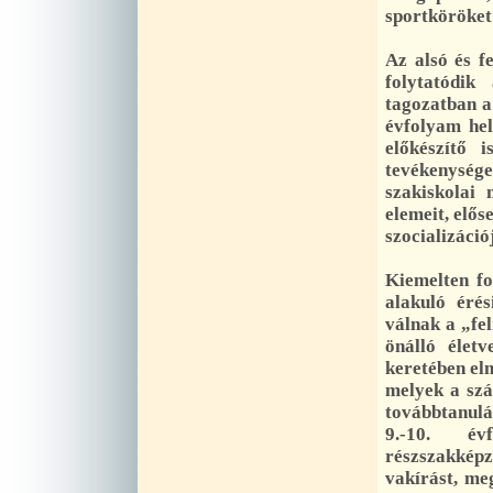
sportköröket
Az alsó és f
folytatódik
tagozatban a 
évfolyam he
előkészítő i
tevékenység
szakiskolai
elemeit, elős
szocializáció
Kiemelten fo
alakuló érés
válnak a „fel
önálló élet
keretében el
melyek a szá
továbbtanulás
9.-10. év
részszakkép
vakírást, m