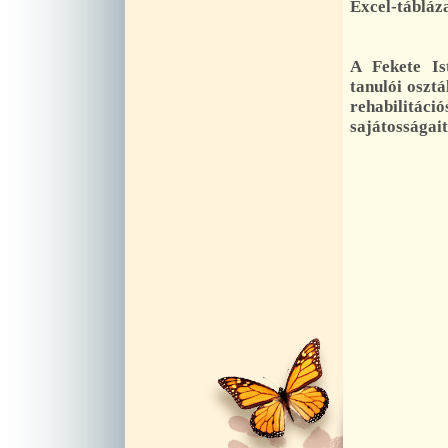
Excel-tábláz
A Fekete Is
tanulói oszt
rehabilitáci
sajátosságait