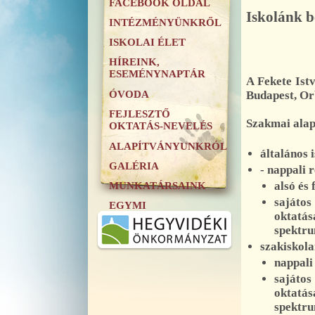
FACEBOOK OLDAL
Iskolánk 
INTÉZMÉNYÜNKRŐL
ISKOLAI ÉLET
HÍREINK,
ESEMÉNYNAPTÁR
A Fekete Ist
ÓVODA
Budapest, Orb
FEJLESZTŐ
Szakmai alap
OKTATÁS-NEVELÉS
ALAPÍTVÁNYUNKRÓL
általános 
GALÉRIA
- nappali 
alsó és 
MUNKATÁRSAINK
sajáto
EGYMI
oktatás
.
spektr
szakiskola
nappali
sajáto
oktatás
spektr