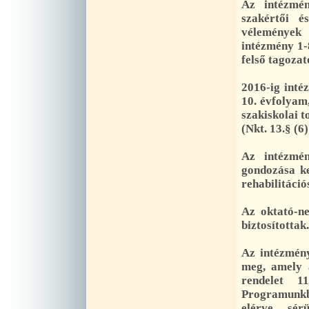
Az intézmén
szakértői és
vélemények 
intézmény 1-8
felső tagozat
2016-ig inté
10. évfolyam,
szakiskolai t
(Nkt. 13.§ (6)
Az intézmén
gondozása ke
rehabilitáció
Az oktató-ne
biztosítottak.
Az intézmén
meg, amely 
rendelet 1
Programunkba
elérve, sér