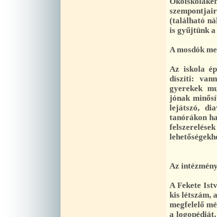
Ökoiskolaké
szempontjair
(található n
is gyűjtünk a
A mosdók men
Az iskola ép
díszíti: van
gyerekek mun
jónak minősí
lejátszó, di
tanórákon has
felszerelé
lehetőségekh
Az intézmény
A Fekete Ist
kis létszám, 
megfelelő mé
a logopédiát,