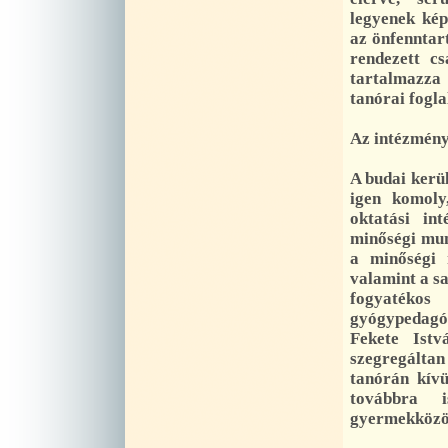
legyenek kép
az önfenntar
rendezett c
tartalmazza 
tanórai fogla
Az intézmény
A budai kerül
igen komoly
oktatási in
minőségi mun
a minőségi 
valamint a sa
fogyatéko
gyógypedagó
Fekete Ist
szegregálta
tanórán kívü
továbbra 
gyermekközö