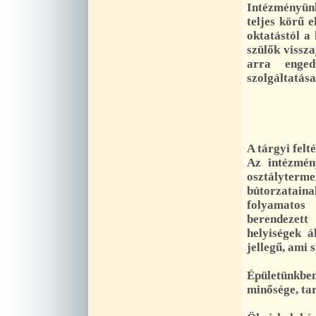
Intézményünk
teljes körű e
oktatástól a
szülők vissza
arra enged
szolgáltatása
A tárgyi felt
Az intézmén
osztályterme
bútorzataina
folyamatos 
berendezet
helyiségek á
jellegű, ami 
Épületünkbe
minősége, ta