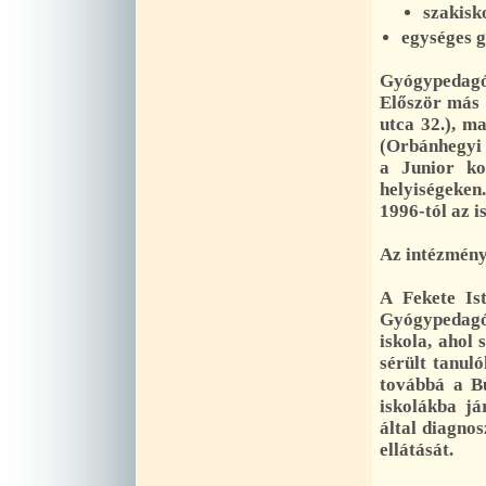
szakisk
egységes g
Gyógypedagóg
Először más 
utca 32.), ma
(Orbánhegyi ú
a Junior ko
helyiségeken.
1996-tól az i
Az intézmén
A Fekete Is
Gyógypedagó
iskola, ahol 
sérült tanul
továbbá a Bu
iskolákba já
által diagnos
ellátását.