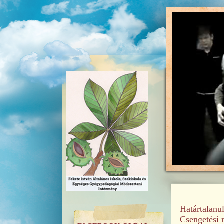
Határtalanu
Csengetési 