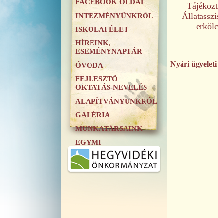
FACEBOOK OLDAL
Tájékozt
Állatasszi
INTÉZMÉNYÜNKRŐL
erkölc
ISKOLAI ÉLET
HÍREINK,
ESEMÉNYNAPTÁR
Nyári ügyeleti
ÓVODA
FEJLESZTŐ
OKTATÁS-NEVELÉS
ALAPÍTVÁNYUNKRÓL
GALÉRIA
MUNKATÁRSAINK
EGYMI
.