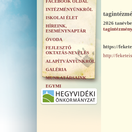
FACEBOOK OLDAL
INTÉZMÉNYÜNKRŐL
tagintézmé
ISKOLAI ÉLET
2026 tanévb
HÍREINK,
tagintézmény
ESEMÉNYNAPTÁR
ÓVODA
https://feke
FEJLESZTŐ
OKTATÁS-NEVELÉS
http://feket
ALAPÍTVÁNYUNKRÓL
GALÉRIA
MUNKATÁRSAINK
EGYMI
.