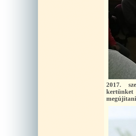
2017. sz
kertünke
megújítani