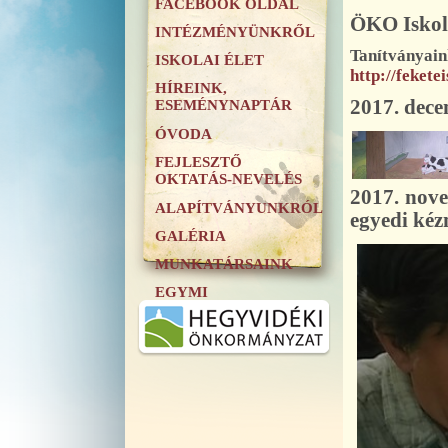
FACEBOOK OLDAL
ÖKO Iskola
INTÉZMÉNYÜNKRŐL
Tanítványai
ISKOLAI ÉLET
http://feket
HÍREINK,
2017. dece
ESEMÉNYNAPTÁR
ÓVODA
FEJLESZTŐ
OKTATÁS-NEVELÉS
2017. nov
ALAPÍTVÁNYUNKRÓL
egyedi kéz
GALÉRIA
MUNKATÁRSAINK
EGYMI
.