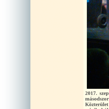
2017. sze
másodszo
Közterül