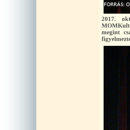
2017. ok
MOMKult "
megint cs
figyelmezt