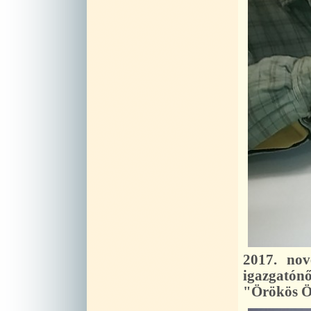
2017. nov
igazgatón
"Örökös Ök