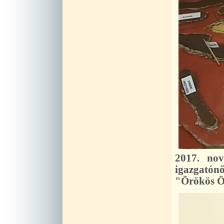
2017. no
igazgatón
"Örökös Ök